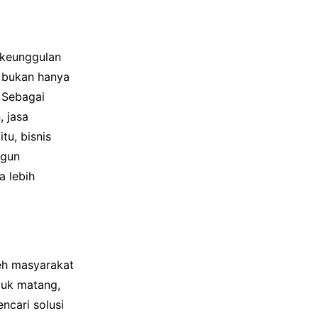
 keunggulan
k bukan hanya
. Sebagai
, jasa
tu, bisnis
ngun
a lebih
leh masyarakat
lauk matang,
ncari solusi