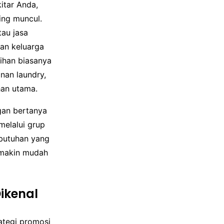
itar Anda,
ing muncul.
tau jasa
gan keluarga
ihan biasanya
nan laundry,
han utama.
gan bertanya
melalui grup
butuhan yang
emakin mudah
ikenal
ategi promosi