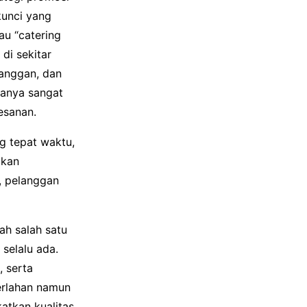
kunci yang
au “catering
di sekitar
langgan, dan
sanya sangat
esanan.
g tepat waktu,
ukan
, pelanggan
ah salah satu
selalu ada.
, serta
erlahan namun
katkan kualitas