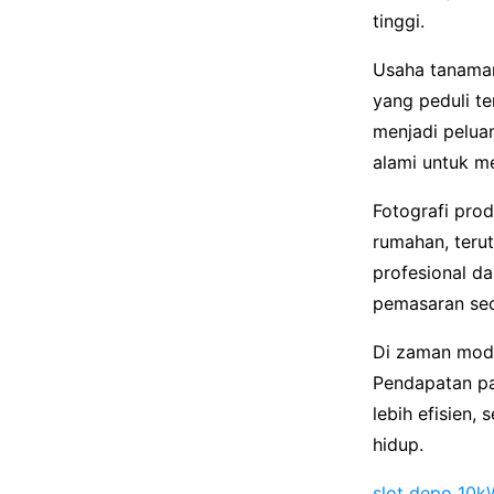
tinggi.
Usaha tanaman
yang peduli t
menjadi peluan
alami untuk m
Fotografi prod
rumahan, terut
profesional d
pemasaran sec
Di zaman mode
Pendapatan p
lebih efisien,
hidup.
slot depo 10k