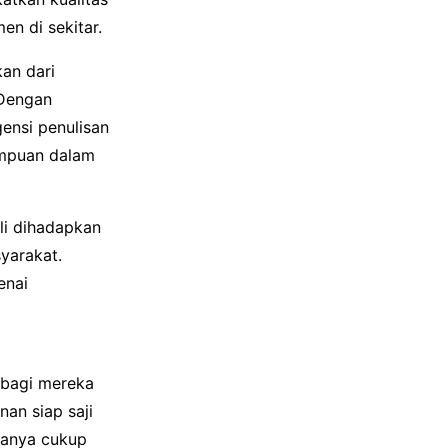
n di sekitar.
kan dari
 Dengan
ensi penulisan
ampuan dalam
li dihadapkan
yarakat.
enai
a bagi mereka
an siap saji
asanya cukup