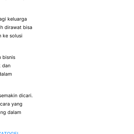
agi keluarga
h dirawat bisa
 ke solusi
 bisnis
k dan
dalam
emakin dicari.
cara yang
ting dalam
YATOGEL