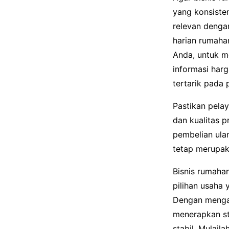
yang konsiste
relevan dengan
harian rumahan
Anda, untuk m
informasi harg
tertarik pada
Pastikan pela
dan kualitas 
pembelian ula
tetap merupak
Bisnis rumahan
pilihan usaha 
Dengan mengam
menerapkan st
stabil. Mulail