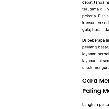
cepat tanpa ha
terutama di l
pekerja. Bisni
konsumen seri
gula, beras, d
Di beberapa l
peluang besar
layanan perbai
layanan ini se
untuk menguru
Cara Me
Paling 
Langkah pert