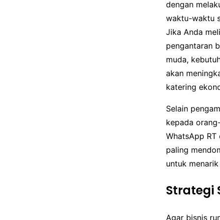
dengan melaku
waktu-waktu si
Jika Anda mel
pengantaran bi
muda, kebutuh
akan meningka
katering ekono
Selain pengam
kepada orang-
WhatsApp RT d
paling mendom
untuk menarik
Strategi
Agar bisnis r