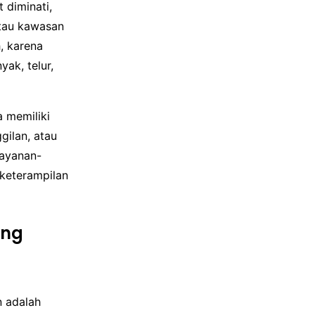
 diminati,
atau kawasan
, karena
ak, telur,
 memiliki
gilan, atau
Layanan-
 keterampilan
ang
 adalah