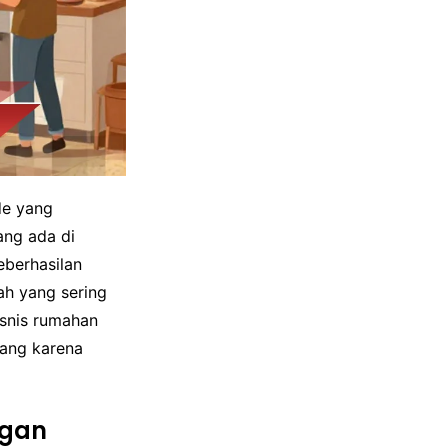
de yang
ang ada di
eberhasilan
ah yang sering
isnis rumahan
bang karena
ngan