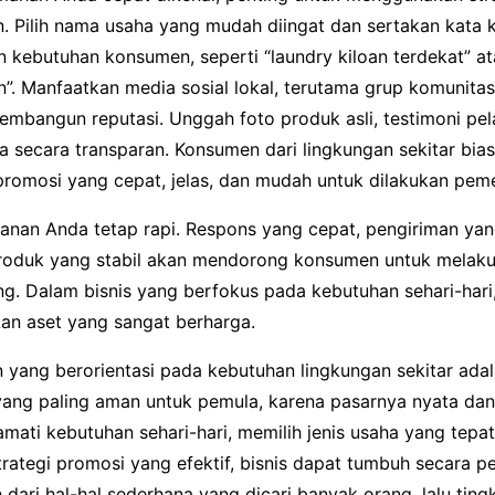
n. Pilih nama usaha yang mudah diingat dan sertakan kata 
 kebutuhan konsumen, seperti “laundry kiloan terdekat” at
”. Manfaatkan media sosial lokal, terutama grup komunitas 
embangun reputasi. Unggah foto produk asli, testimoni pe
a secara transparan. Konsumen dari lingkungan sekitar bia
 promosi yang cepat, jelas, dan mudah untuk dilakukan pem
yanan Anda tetap rapi. Respons yang cepat, pengiriman yan
produk yang stabil akan mendorong konsumen untuk melak
ng. Dalam bisnis yang berfokus pada kebutuhan sehari-hari
an aset yang sangat berharga.
 yang berorientasi pada kebutuhan lingkungan sekitar adal
yang paling aman untuk pemula, karena pasarnya nyata dan 
ati kebutuhan sehari-hari, memilih jenis usaha yang tepat
rategi promosi yang efektif, bisnis dapat tumbuh secara p
ah dari hal-hal sederhana yang dicari banyak orang, lalu ting