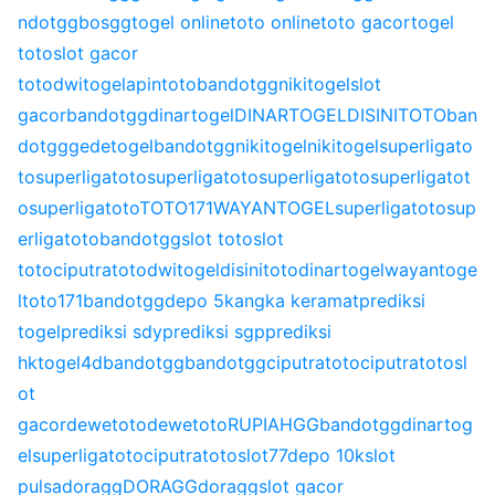
ndotgg
bosgg
togel online
toto online
toto gacor
togel
toto
slot gacor
toto
dwitogel
apintoto
bandotgg
nikitogel
slot
gacor
bandotgg
dinartogel
DINARTOGEL
DISINITOTO
ban
dotgg
gedetogel
bandotgg
nikitogel
nikitogel
superligato
to
superligatoto
superligatoto
superligatoto
superligatot
o
superligatoto
TOTO171
WAYANTOGEL
superligatoto
sup
erligatoto
bandotgg
slot toto
slot
toto
ciputratoto
dwitogel
disinitoto
dinartogel
wayantoge
l
toto171
bandotgg
depo 5k
angka keramat
prediksi
togel
prediksi sdy
prediksi sgp
prediksi
hk
togel4d
bandotgg
bandotgg
ciputratoto
ciputratoto
sl
ot
gacor
dewetoto
dewetoto
RUPIAHGG
bandotgg
dinartog
el
superligatoto
ciputratoto
slot77
depo 10k
slot
pulsa
doragg
DORAGG
doragg
slot gacor