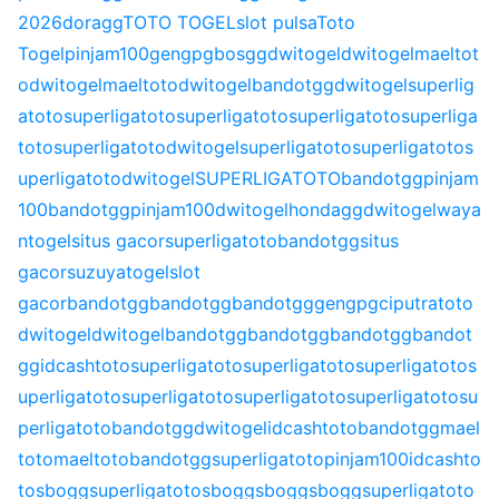
2026
doragg
TOTO TOGEL
slot pulsa
Toto
Togel
pinjam100
gengpg
bosgg
dwitogel
dwitogel
maeltot
o
dwitogel
maeltoto
dwitogel
bandotgg
dwitogel
superlig
atoto
superligatoto
superligatoto
superligatoto
superliga
toto
superligatoto
dwitogel
superligatoto
superligatoto
s
uperligatoto
dwitogel
SUPERLIGATOTO
bandotgg
pinjam
100
bandotgg
pinjam100
dwitogel
hondagg
dwitogel
waya
ntogel
situs gacor
superligatoto
bandotgg
situs
gacor
suzuyatogel
slot
gacor
bandotgg
bandotgg
bandotgg
gengpg
ciputratoto
dwitogel
dwitogel
bandotgg
bandotgg
bandotgg
bandot
gg
idcashtoto
superligatoto
superligatoto
superligatoto
s
uperligatoto
superligatoto
superligatoto
superligatoto
su
perligatoto
bandotgg
dwitogel
idcashtoto
bandotgg
mael
toto
maeltoto
bandotgg
superligatoto
pinjam100
idcashto
to
sbogg
superligatoto
sbogg
sbogg
sbogg
superligatoto