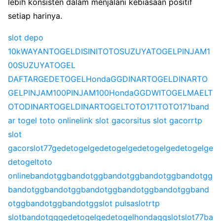
lebih konsisten dalam menjalani kebiasaan positif
setiap harinya.
slot depo
10k
WAYANTOGEL
DISINITOTO
SUZUYATOGEL
PINJAM1
00
SUZUYATOGEL
DAFTAR
GEDETOGEL
HondaGG
DINARTOGEL
DINARTO
GEL
PINJAM100
PINJAM100
HondaGG
DWITOGEL
MAELT
OTO
DINARTOGEL
DINARTOGEL
TOTO171
TOTO171
band
ar togel toto online
link slot gacor
situs slot gacor
rtp
slot
gacor
slot77
gedetogel
gedetogel
gedetogel
gedetogel
ge
detogel
toto
online
bandotgg
bandotgg
bandotgg
bandotgg
bandotgg
bandotgg
bandotgg
bandotgg
bandotgg
bandotgg
band
otgg
bandotgg
bandotgg
slot pulsa
slot
rtp
slot
bandotgg
gedetogel
gedetogel
hondagg
slot
slot77
ba