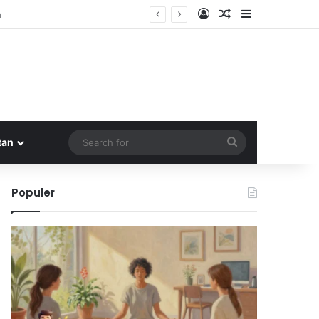
Log In
Random Article
Sidebar
n
Search
tan
for
Populer