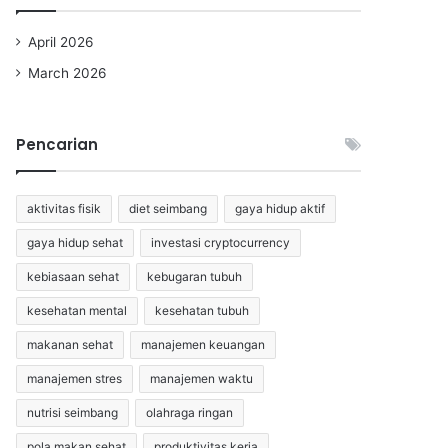
April 2026
March 2026
Pencarian
aktivitas fisik
diet seimbang
gaya hidup aktif
gaya hidup sehat
investasi cryptocurrency
kebiasaan sehat
kebugaran tubuh
kesehatan mental
kesehatan tubuh
makanan sehat
manajemen keuangan
manajemen stres
manajemen waktu
nutrisi seimbang
olahraga ringan
pola makan sehat
produktivitas kerja