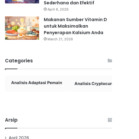
Sederhana dan Efektif
April 6, 2026
Makanan Sumber Vitamin D
untuk Maksimalkan
Penyerapan Kalsium Anda
March 21, 2026
Categories
Analisis Adaptasi Pemain
Analisis Cryptocurrency
A
Arsip
April 2026