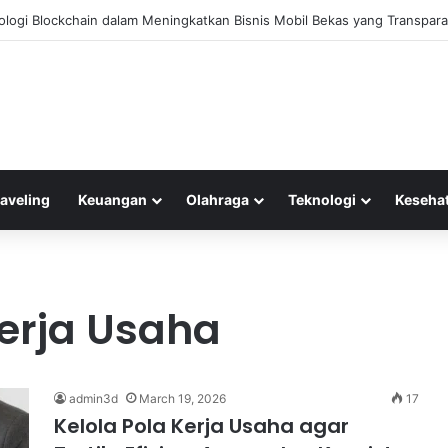
ologi Blockchain dalam Meningkatkan Bisnis Mobil Bekas yang Transpar
raveling
Keuangan
Olahraga
Teknologi
Keseha
erja Usaha
admin3d
March 19, 2026
17
Kelola Pola Kerja Usaha agar