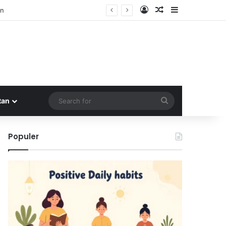
Log In
Random Article
Sidebar
an
Search
tan
for
Populer