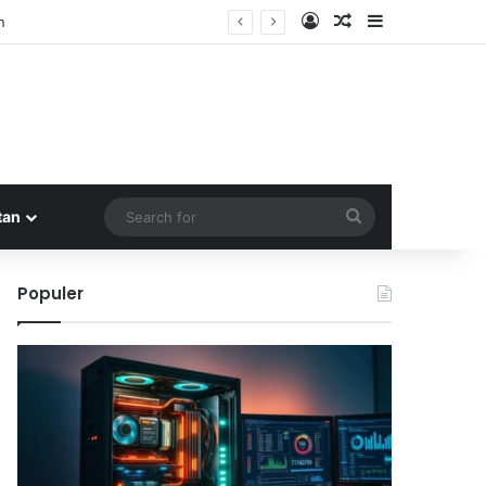
Log In
Random Article
Sidebar
Search
tan
for
Populer