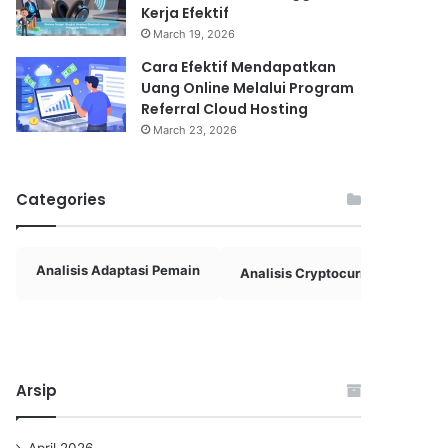
Kerja Efektif
March 19, 2026
Cara Efektif Mendapatkan
Uang Online Melalui Program
Referral Cloud Hosting
March 23, 2026
Categories
Analisis Adaptasi Pemain
Analisis Cryptocurrency
A
Arsip
April 2026