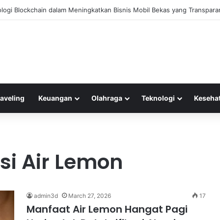
ah Terluka Akibat Gempa, Tanggap Darurat Resmi Ditetapkan
raveling
Keuangan
Olahraga
Teknologi
Keseha
i Air Lemon
admin3d
March 27, 2026
17
Manfaat Air Lemon Hangat Pagi