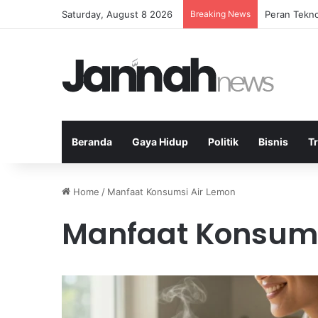
Saturday, August 8 2026
Breaking News
Ratusan Rum
Beranda
Gaya Hidup
Politik
Bisnis
T
Home
/
Manfaat Konsumsi Air Lemon
Manfaat Konsums