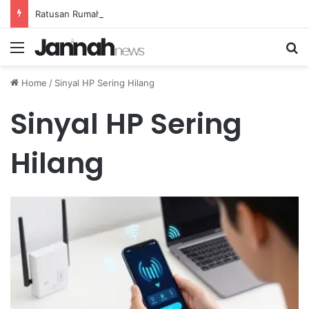
Ratusan Rumah Terluka Akibat Gempa, Tanggap Darurat Resmi Ditetapkan
Menu
Se
Home
/
Sinyal HP Sering Hilang
Sinyal HP Sering
Hilang