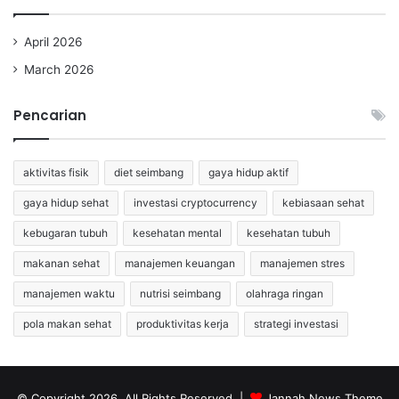
April 2026
March 2026
Pencarian
aktivitas fisik
diet seimbang
gaya hidup aktif
gaya hidup sehat
investasi cryptocurrency
kebiasaan sehat
kebugaran tubuh
kesehatan mental
kesehatan tubuh
makanan sehat
manajemen keuangan
manajemen stres
manajemen waktu
nutrisi seimbang
olahraga ringan
pola makan sehat
produktivitas kerja
strategi investasi
© Copyright 2026, All Rights Reserved |
Jannah News Theme