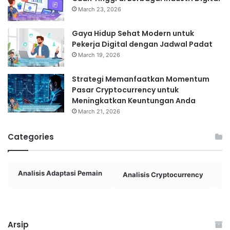
March 23, 2026
Gaya Hidup Sehat Modern untuk
Pekerja Digital dengan Jadwal Padat
March 19, 2026
Strategi Memanfaatkan Momentum
Pasar Cryptocurrency untuk
Meningkatkan Keuntungan Anda
March 21, 2026
Categories
Analisis Adaptasi Pemain
Analisis Cryptocurrency
A
Arsip