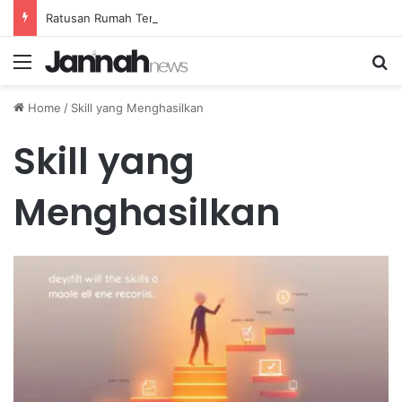
Ratusan Rumah Terluka Akibat Gempa, Tanggap Darurat Resmi Ditetapkan
Menu
Se
Home
/
Skill yang Menghasilkan
Skill yang
Menghasilkan