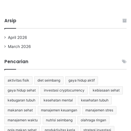
Arsip
April 2026
March 2026
Pencarian
aktivitas fisik
diet seimbang
gaya hidup aktif
gaya hidup sehat
investasi cryptocurrency
kebiasaan sehat
kebugaran tubuh
kesehatan mental
kesehatan tubuh
makanan sehat
manajemen keuangan
manajemen stres
manajemen waktu
nutrisi seimbang
olahraga ringan
pola makan sehat
produktivitas kerja
strategi investasi