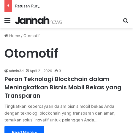
Ratusan Rumah Terluka Akibat Gempa, Tanggap Darurat Resmi Ditetapkan
Menu
Se
Home
/
Otomotif
Otomotif
admin3d
April 21, 2026
31
Peran Teknologi Blockchain dalam
Meningkatkan Bisnis Mobil Bekas yang
Transparan
Tingkatkan kepercayaan dalam bisnis mobil bekas Anda
dengan teknologi blockchain yang transparan dan aman,
temukan solusi inovatif untuk pelanggan Anda…
Read More »