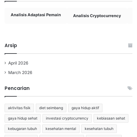
Analisis Adaptasi Pemain
Analisis Cryptocurrency
A
Arsip
April 2026
March 2026
Pencarian
aktivitas fisik
diet seimbang
gaya hidup aktif
gaya hidup sehat
investasi cryptocurrency
kebiasaan sehat
kebugaran tubuh
kesehatan mental
kesehatan tubuh