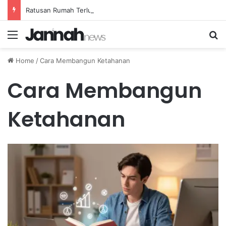
Ratusan Rumah Terluka Akibat Gempa, Tanggap Darurat Resmi Ditetapkan
Menu
Se
Home
/
Cara Membangun Ketahanan
Cara Membangun
Ketahanan