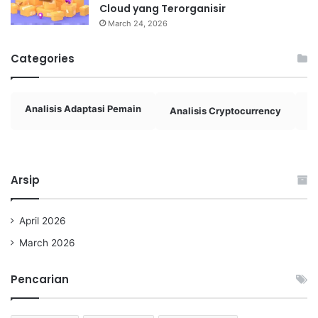
Cloud yang Terorganisir
March 24, 2026
Categories
Analisis Adaptasi Pemain
Analisis Cryptocurrency
A
Arsip
April 2026
March 2026
Pencarian