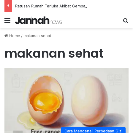
Ratusan Rumah Terluka Akibat Gempa, Tanggap Darurat Resmi Ditetapkan
Menu
Se
Home
/
makanan sehat
makanan sehat
Cara Mengenali Perbedaan Gizi