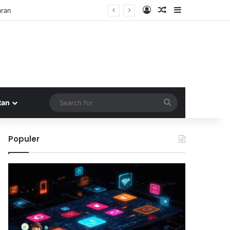
Log In
Random Article
Sidebar
aran
Search
tan
for
Populer