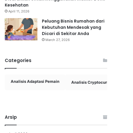
Kesehatan
April 11, 2026
Peluang Bisnis Rumahan dari
Kebutuhan Mendesak yang
Dicari di Sekitar Anda
March 27, 2026
Categories
Analisis Adaptasi Pemain
Analisis Cryptocurrency
A
Arsip