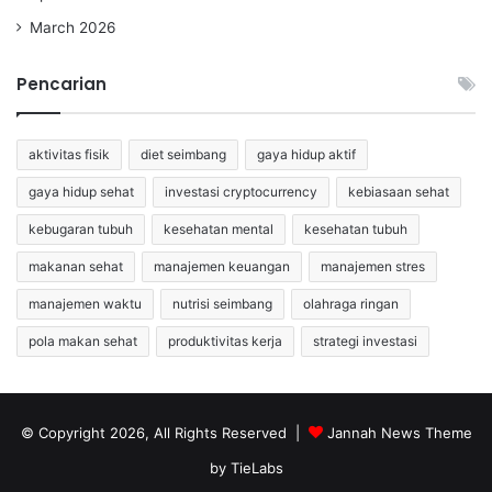
March 2026
Pencarian
aktivitas fisik
diet seimbang
gaya hidup aktif
gaya hidup sehat
investasi cryptocurrency
kebiasaan sehat
kebugaran tubuh
kesehatan mental
kesehatan tubuh
makanan sehat
manajemen keuangan
manajemen stres
manajemen waktu
nutrisi seimbang
olahraga ringan
pola makan sehat
produktivitas kerja
strategi investasi
© Copyright 2026, All Rights Reserved |
Jannah News Theme
by TieLabs