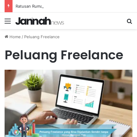
Ratusan Rumah Terluka Akibat Gempa, Tanggap Darurat Resmi Ditetapkan
Menu
Se
Home
/
Peluang Freelance
Peluang Freelance