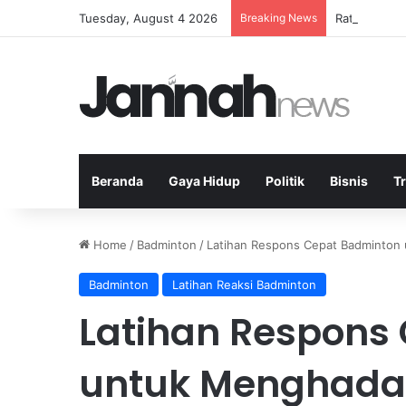
Tuesday, August 4 2026
Breaking News
Ratusan Rum
Beranda
Gaya Hidup
Politik
Bisnis
T
Home
/
Badminton
/
Latihan Respons Cepat Badminton 
Badminton
Latihan Reaksi Badminton
Latihan Respons
untuk Menghadap