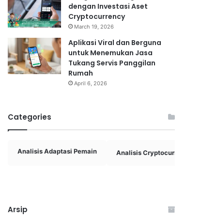
dengan Investasi Aset
Cryptocurrency
March 19, 2026
Aplikasi Viral dan Berguna
untuk Menemukan Jasa
Tukang Servis Panggilan
Rumah
April 6, 2026
Categories
Analisis Adaptasi Pemain
Analisis Cryptocurrency
A
Arsip