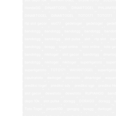
HondaGG
DINARTOGEL
DINARTOGEL
PINJAM10
DINARTOGEL
DINARTOGEL
TOTO171
TOTO171
rtp slot gacor
slot77
gedetogel
gedetogel
gedet
bandotgg
bandotgg
bandotgg
bandotgg
bando
bandotgg
bandotgg
slot pulsa
slot
rtp slot
ba
bandotgg
bosgg
togel online
toto online
toto ga
bandotgg
nikitogel
slot gacor
bandotgg
dinarto
bandotgg
nikitogel
nikitogel
superligatoto
super
superligatoto
TOTO171
WAYANTOGEL
superligat
ciputratoto
dwitogel
disinitoto
dinartogel
wayan
prediksi togel
prediksi sdy
prediksi sgp
prediksi hk
slot gacor
dewetoto
dewetoto
RUPIAHGG
band
depo 10k
slot pulsa
doragg
DORAGG
doragg
s
Toto Togel
pinjam100
gengpg
bosgg
dwitogel