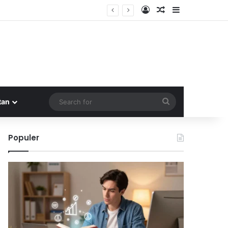
Log In
Random Article
Sidebar
Search
tan
for
Populer