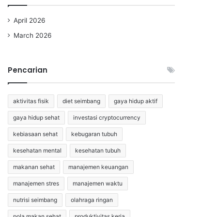
April 2026
March 2026
Pencarian
aktivitas fisik
diet seimbang
gaya hidup aktif
gaya hidup sehat
investasi cryptocurrency
kebiasaan sehat
kebugaran tubuh
kesehatan mental
kesehatan tubuh
makanan sehat
manajemen keuangan
manajemen stres
manajemen waktu
nutrisi seimbang
olahraga ringan
pola makan sehat
produktivitas kerja