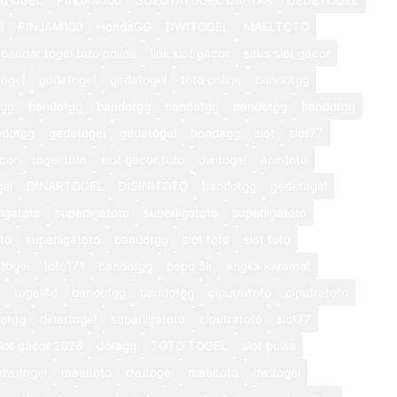
0
PINJAM100
HondaGG
DWITOGEL
MAELTOTO
bandar togel toto online
link slot gacor
situs slot gacor
ogel
gedetogel
gedetogel
toto online
bandotgg
tgg
bandotgg
bandotgg
bandotgg
bandotgg
bandotgg
ndotgg
gedetogel
gedetogel
hondagg
slot
slot77
cor
togel toto
slot gacor toto
dwitogel
apintoto
gel
DINARTOGEL
DISINITOTO
bandotgg
gedetogel
ligatoto
superligatoto
superligatoto
superligatoto
oto
superligatoto
bandotgg
slot toto
slot toto
togel
toto171
bandotgg
depo 5k
angka keramat
togel4d
bandotgg
bandotgg
ciputratoto
ciputratoto
otgg
dinartogel
superligatoto
ciputratoto
slot77
lot gacor 2026
doragg
TOTO TOGEL
slot pulsa
dwitogel
maeltoto
dwitogel
maeltoto
dwitogel