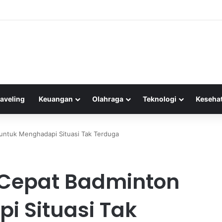
ah Terluka Akibat Gempa, Tanggap Darurat Resmi Ditetapkan
raveling
Keuangan
Olahraga
Teknologi
Keseha
untuk Menghadapi Situasi Tak Terduga
 Cepat Badminton
i Situasi Tak