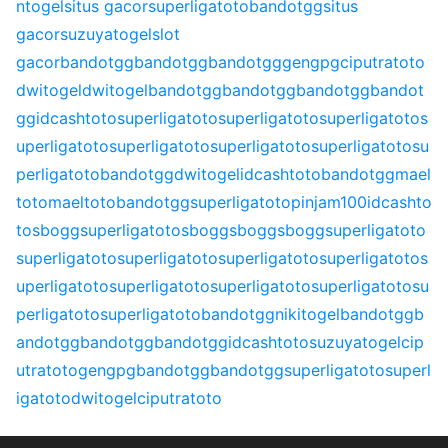
ntogel
situs gacor
superligatoto
bandotgg
situs
gacor
suzuyatogel
slot
gacor
bandotgg
bandotgg
bandotgg
gengpg
ciputratoto
dwitogel
dwitogel
bandotgg
bandotgg
bandotgg
bandot
gg
idcashtoto
superligatoto
superligatoto
superligatoto
s
uperligatoto
superligatoto
superligatoto
superligatoto
su
perligatoto
bandotgg
dwitogel
idcashtoto
bandotgg
mael
toto
maeltoto
bandotgg
superligatoto
pinjam100
idcashto
to
sbogg
superligatoto
sbogg
sbogg
sbogg
superligatoto
superligatoto
superligatoto
superligatoto
superligatoto
s
uperligatoto
superligatoto
superligatoto
superligatoto
su
perligatoto
superligatoto
bandotgg
nikitogel
bandotgg
b
andotgg
bandotgg
bandotgg
idcashtoto
suzuyatogel
cip
utratoto
gengpg
bandotgg
bandotgg
superligatoto
superl
igatoto
dwitogel
ciputratoto