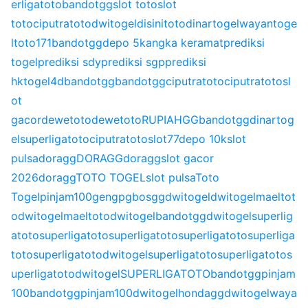
erligatoto
bandotgg
slot toto
slot
toto
ciputratoto
dwitogel
disinitoto
dinartogel
wayantoge
l
toto171
bandotgg
depo 5k
angka keramat
prediksi
togel
prediksi sdy
prediksi sgp
prediksi
hk
togel4d
bandotgg
bandotgg
ciputratoto
ciputratoto
sl
ot
gacor
dewetoto
dewetoto
RUPIAHGG
bandotgg
dinartog
el
superligatoto
ciputratoto
slot77
depo 10k
slot
pulsa
doragg
DORAGG
doragg
slot gacor
2026
doragg
TOTO TOGEL
slot pulsa
Toto
Togel
pinjam100
gengpg
bosgg
dwitogel
dwitogel
maeltot
o
dwitogel
maeltoto
dwitogel
bandotgg
dwitogel
superlig
atoto
superligatoto
superligatoto
superligatoto
superliga
toto
superligatoto
dwitogel
superligatoto
superligatoto
s
uperligatoto
dwitogel
SUPERLIGATOTO
bandotgg
pinjam
100
bandotgg
pinjam100
dwitogel
hondagg
dwitogel
waya