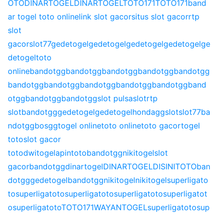
OTO
DINARTOGEL
DINARTOGEL
TOTO171
TOTO171
band
ar togel toto online
link slot gacor
situs slot gacor
rtp
slot
gacor
slot77
gedetogel
gedetogel
gedetogel
gedetogel
ge
detogel
toto
online
bandotgg
bandotgg
bandotgg
bandotgg
bandotgg
bandotgg
bandotgg
bandotgg
bandotgg
bandotgg
band
otgg
bandotgg
bandotgg
slot pulsa
slot
rtp
slot
bandotgg
gedetogel
gedetogel
hondagg
slot
slot77
ba
ndotgg
bosgg
togel online
toto online
toto gacor
togel
toto
slot gacor
toto
dwitogel
apintoto
bandotgg
nikitogel
slot
gacor
bandotgg
dinartogel
DINARTOGEL
DISINITOTO
ban
dotgg
gedetogel
bandotgg
nikitogel
nikitogel
superligato
to
superligatoto
superligatoto
superligatoto
superligatot
o
superligatoto
TOTO171
WAYANTOGEL
superligatoto
sup