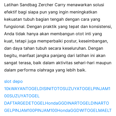
Latihan Sandbag Zercher Carry menawarkan solusi
efektif bagi siapa pun yang ingin meningkatkan
kekuatan tubuh bagian tengah dengan cara yang
fungsional. Dengan praktik yang tepat dan konsistensi,
Anda tidak hanya akan membangun otot inti yang
kuat, tetapi juga memperbaiki postur, keseimbangan,
dan daya tahan tubuh secara keseluruhan. Dengan
begitu, manfaat jangka panjang dari latihan ini akan
sangat terasa, baik dalam aktivitas sehari-hari maupun
dalam performa olahraga yang lebih baik.
slot depo
10k
WAYANTOGEL
DISINITOTO
SUZUYATOGEL
PINJAM1
00
SUZUYATOGEL
DAFTAR
GEDETOGEL
HondaGG
DINARTOGEL
DINARTO
GEL
PINJAM100
PINJAM100
HondaGG
DWITOGEL
MAELT