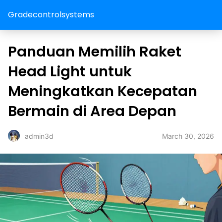
Gradecontrolsystems
Panduan Memilih Raket
Head Light untuk
Meningkatkan Kecepatan
Bermain di Area Depan
March 30, 2026
admin3d