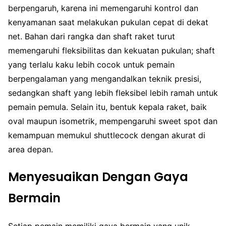
berpengaruh, karena ini memengaruhi kontrol dan
kenyamanan saat melakukan pukulan cepat di dekat
net. Bahan dari rangka dan shaft raket turut
memengaruhi fleksibilitas dan kekuatan pukulan; shaft
yang terlalu kaku lebih cocok untuk pemain
berpengalaman yang mengandalkan teknik presisi,
sedangkan shaft yang lebih fleksibel lebih ramah untuk
pemain pemula. Selain itu, bentuk kepala raket, baik
oval maupun isometrik, mempengaruhi sweet spot dan
kemampuan memukul shuttlecock dengan akurat di
area depan.
Menyesuaikan Dengan Gaya
Bermain
Setiap pemain memiliki gaya bermain yang unik,