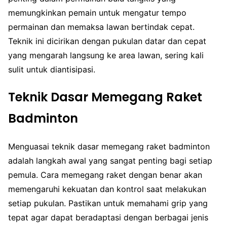
memungkinkan pemain untuk mengatur tempo
permainan dan memaksa lawan bertindak cepat.
Teknik ini dicirikan dengan pukulan datar dan cepat
yang mengarah langsung ke area lawan, sering kali
sulit untuk diantisipasi.
Teknik Dasar Memegang Raket
Badminton
Menguasai teknik dasar memegang raket badminton
adalah langkah awal yang sangat penting bagi setiap
pemula. Cara memegang raket dengan benar akan
memengaruhi kekuatan dan kontrol saat melakukan
setiap pukulan. Pastikan untuk memahami grip yang
tepat agar dapat beradaptasi dengan berbagai jenis