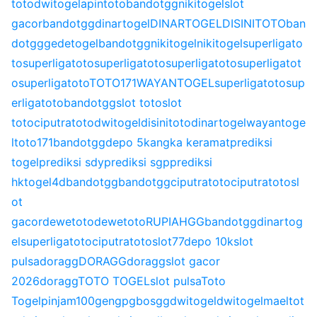
toto
dwitogel
apintoto
bandotgg
nikitogel
slot
gacor
bandotgg
dinartogel
DINARTOGEL
DISINITOTO
ban
dotgg
gedetogel
bandotgg
nikitogel
nikitogel
superligato
to
superligatoto
superligatoto
superligatoto
superligatot
o
superligatoto
TOTO171
WAYANTOGEL
superligatoto
sup
erligatoto
bandotgg
slot toto
slot
toto
ciputratoto
dwitogel
disinitoto
dinartogel
wayantoge
l
toto171
bandotgg
depo 5k
angka keramat
prediksi
togel
prediksi sdy
prediksi sgp
prediksi
hk
togel4d
bandotgg
bandotgg
ciputratoto
ciputratoto
sl
ot
gacor
dewetoto
dewetoto
RUPIAHGG
bandotgg
dinartog
el
superligatoto
ciputratoto
slot77
depo 10k
slot
pulsa
doragg
DORAGG
doragg
slot gacor
2026
doragg
TOTO TOGEL
slot pulsa
Toto
Togel
pinjam100
gengpg
bosgg
dwitogel
dwitogel
maeltot