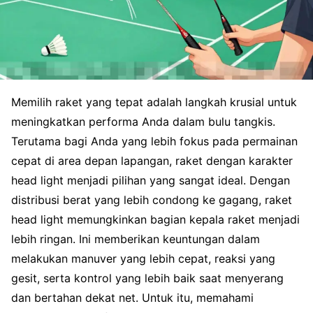
Memilih raket yang tepat adalah langkah krusial untuk
meningkatkan performa Anda dalam bulu tangkis.
Terutama bagi Anda yang lebih fokus pada permainan
cepat di area depan lapangan, raket dengan karakter
head light menjadi pilihan yang sangat ideal. Dengan
distribusi berat yang lebih condong ke gagang, raket
head light memungkinkan bagian kepala raket menjadi
lebih ringan. Ini memberikan keuntungan dalam
melakukan manuver yang lebih cepat, reaksi yang
gesit, serta kontrol yang lebih baik saat menyerang
dan bertahan dekat net. Untuk itu, memahami