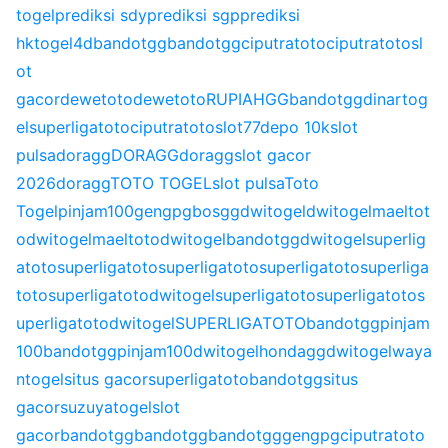
togel
prediksi sdy
prediksi sgp
prediksi
hk
togel4d
bandotgg
bandotgg
ciputratoto
ciputratoto
sl
ot
gacor
dewetoto
dewetoto
RUPIAHGG
bandotgg
dinartog
el
superligatoto
ciputratoto
slot77
depo 10k
slot
pulsa
doragg
DORAGG
doragg
slot gacor
2026
doragg
TOTO TOGEL
slot pulsa
Toto
Togel
pinjam100
gengpg
bosgg
dwitogel
dwitogel
maeltot
o
dwitogel
maeltoto
dwitogel
bandotgg
dwitogel
superlig
atoto
superligatoto
superligatoto
superligatoto
superliga
toto
superligatoto
dwitogel
superligatoto
superligatoto
s
uperligatoto
dwitogel
SUPERLIGATOTO
bandotgg
pinjam
100
bandotgg
pinjam100
dwitogel
hondagg
dwitogel
waya
ntogel
situs gacor
superligatoto
bandotgg
situs
gacor
suzuyatogel
slot
gacor
bandotgg
bandotgg
bandotgg
gengpg
ciputratoto