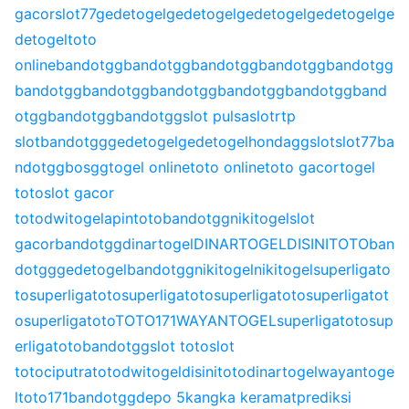
gacor
slot77
gedetogel
gedetogel
gedetogel
gedetogel
ge
detogel
toto
online
bandotgg
bandotgg
bandotgg
bandotgg
bandotgg
bandotgg
bandotgg
bandotgg
bandotgg
bandotgg
band
otgg
bandotgg
bandotgg
slot pulsa
slot
rtp
slot
bandotgg
gedetogel
gedetogel
hondagg
slot
slot77
ba
ndotgg
bosgg
togel online
toto online
toto gacor
togel
toto
slot gacor
toto
dwitogel
apintoto
bandotgg
nikitogel
slot
gacor
bandotgg
dinartogel
DINARTOGEL
DISINITOTO
ban
dotgg
gedetogel
bandotgg
nikitogel
nikitogel
superligato
to
superligatoto
superligatoto
superligatoto
superligatot
o
superligatoto
TOTO171
WAYANTOGEL
superligatoto
sup
erligatoto
bandotgg
slot toto
slot
toto
ciputratoto
dwitogel
disinitoto
dinartogel
wayantoge
l
toto171
bandotgg
depo 5k
angka keramat
prediksi