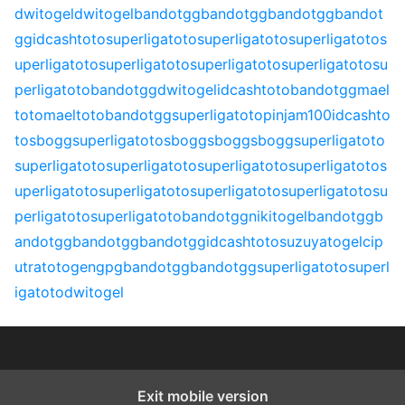
dwitogel
dwitogel
bandotgg
bandotgg
bandotgg
bandot
gg
idcashtoto
superligatoto
superligatoto
superligatoto
s
uperligatoto
superligatoto
superligatoto
superligatoto
su
perligatoto
bandotgg
dwitogel
idcashtoto
bandotgg
mael
toto
maeltoto
bandotgg
superligatoto
pinjam100
idcashto
to
sbogg
superligatoto
sbogg
sbogg
sbogg
superligatoto
superligatoto
superligatoto
superligatoto
superligatoto
s
uperligatoto
superligatoto
superligatoto
superligatoto
su
perligatoto
superligatoto
bandotgg
nikitogel
bandotgg
b
andotgg
bandotgg
bandotgg
idcashtoto
suzuyatogel
cip
utratoto
gengpg
bandotgg
bandotgg
superligatoto
superl
igatoto
dwitogel
Exit mobile version