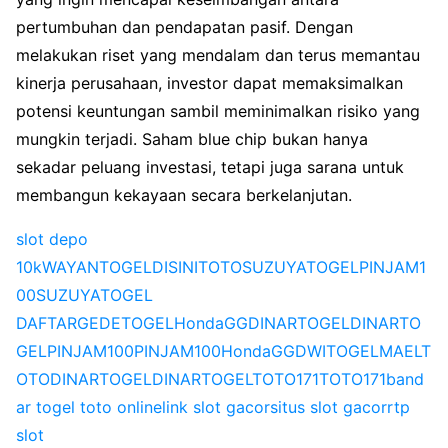
pertumbuhan dan pendapatan pasif. Dengan
melakukan riset yang mendalam dan terus memantau
kinerja perusahaan, investor dapat memaksimalkan
potensi keuntungan sambil meminimalkan risiko yang
mungkin terjadi. Saham blue chip bukan hanya
sekadar peluang investasi, tetapi juga sarana untuk
membangun kekayaan secara berkelanjutan.
slot depo
10k
WAYANTOGEL
DISINITOTO
SUZUYATOGEL
PINJAM1
00
SUZUYATOGEL
DAFTAR
GEDETOGEL
HondaGG
DINARTOGEL
DINARTO
GEL
PINJAM100
PINJAM100
HondaGG
DWITOGEL
MAELT
OTO
DINARTOGEL
DINARTOGEL
TOTO171
TOTO171
band
ar togel toto online
link slot gacor
situs slot gacor
rtp
slot