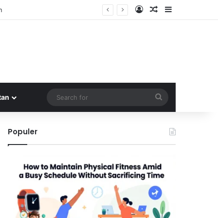
Log In
Random Article
Sidebar
n
Search
tan
for
Populer