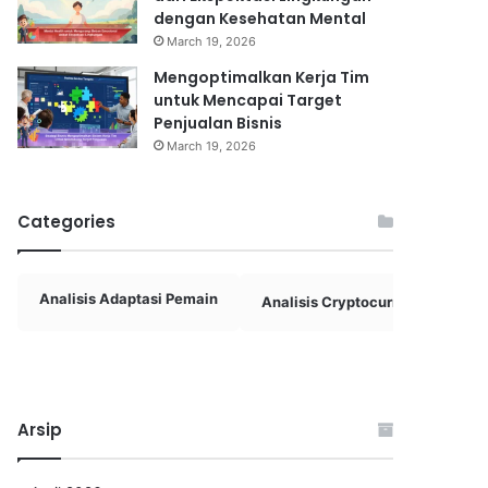
dengan Kesehatan Mental
March 19, 2026
Mengoptimalkan Kerja Tim
untuk Mencapai Target
Penjualan Bisnis
March 19, 2026
Categories
Analisis Adaptasi Pemain
Analisis Cryptocurrency
A
Arsip