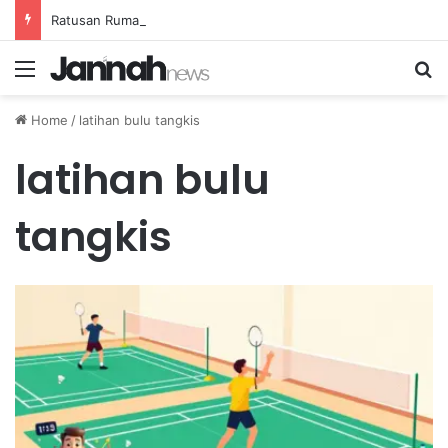
Ratusan Rumah Terluka Akibat Gempa, Tanggap Darurat Resmi Ditetapkan
Menu
Se
Home
/
latihan bulu tangkis
latihan bulu
tangkis