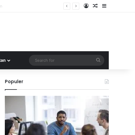
Log In
Random Article
Sidebar
Search
tan
for
Populer