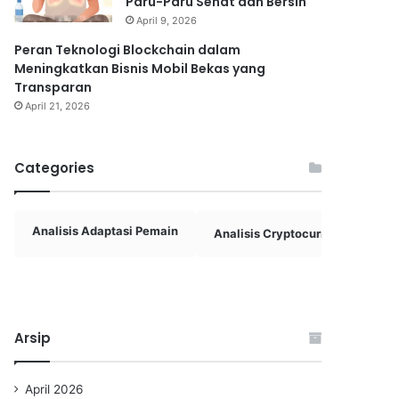
Paru-Paru Sehat dan Bersih
April 9, 2026
Peran Teknologi Blockchain dalam
Meningkatkan Bisnis Mobil Bekas yang
Transparan
April 21, 2026
Categories
Analisis Adaptasi Pemain
Analisis Cryptocurrency
A
Arsip
April 2026