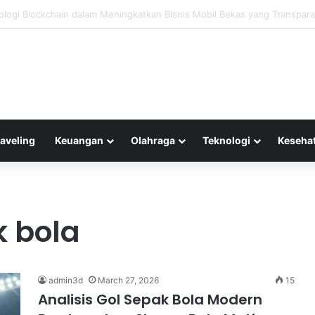
mah Terluka Akibat Gempa, Tanggap Darurat Resmi Ditetapkan
raveling
Keuangan
Olahraga
Teknologi
Keseha
 bola
admin3d
March 27, 2026
15
Analisis Gol Sepak Bola Modern