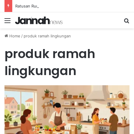
Ratusan Rumah Terluka Akibat Gempa, Tanggap Darurat Resmi Ditetapkan
Menu
Se
Home
/
produk ramah lingkungan
produk ramah
lingkungan