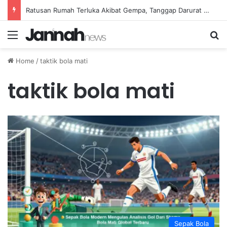
Ratusan Rumah Terluka Akibat Gempa, Tanggap Darurat Resmi Ditetapkan
Menu
Se
Home
/
taktik bola mati
taktik bola mati
Sepak Bola