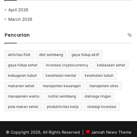
April 2026
March 2026
Pencarian
aktivitas fisik
diet seimbang
gaya hidup aktif
gaya hidup sehat
investasi cryptocurrency
kebiasaan sehat
kebugaran tubuh
kesehatan mental
kesehatan tubuh
makanan sehat
manajemen keuangan
manajemen stres
manajemen waktu
nutrisi seimbang
olahraga ringan
pola makan sehat
produktivitas kerja
strategi investasi
© Copyright 2026, All Rights Reserved |
Jannah News Theme