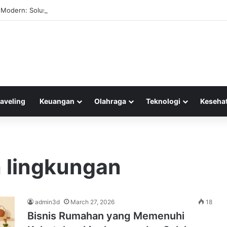
 Modern: Solusi Ideal untuk Eksekutif Muda di Era Teknologi Terkini
raveling
Keuangan
Olahraga
Teknologi
Keseha
h lingkungan
admin3d
March 27, 2026
18
Bisnis Rumahan yang Memenuhi