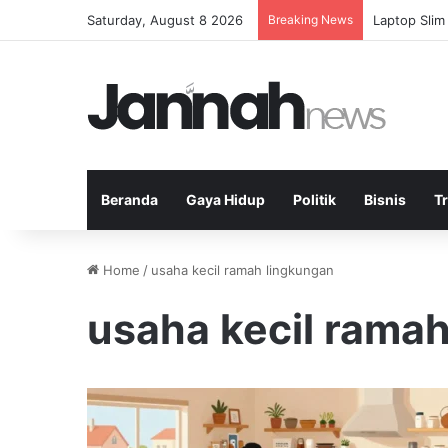
Saturday, August 8 2026
Breaking News
Laptop Slim
Beranda
Gaya Hidup
Politik
Bisnis
T
Home
/
usaha kecil ramah lingkungan
usaha kecil rama