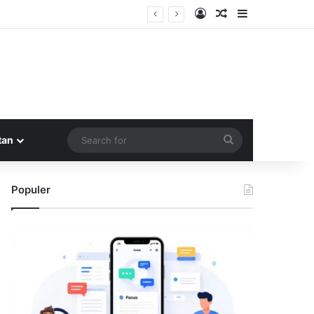
Log In
Random Article
Sidebar
Search
tan
for
Populer