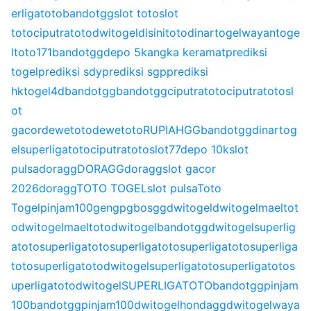
erligatoto
bandotgg
slot toto
slot
toto
ciputratoto
dwitogel
disinitoto
dinartogel
wayantoge
l
toto171
bandotgg
depo 5k
angka keramat
prediksi
togel
prediksi sdy
prediksi sgp
prediksi
hk
togel4d
bandotgg
bandotgg
ciputratoto
ciputratoto
sl
ot
gacor
dewetoto
dewetoto
RUPIAHGG
bandotgg
dinartog
el
superligatoto
ciputratoto
slot77
depo 10k
slot
pulsa
doragg
DORAGG
doragg
slot gacor
2026
doragg
TOTO TOGEL
slot pulsa
Toto
Togel
pinjam100
gengpg
bosgg
dwitogel
dwitogel
maeltot
o
dwitogel
maeltoto
dwitogel
bandotgg
dwitogel
superlig
atoto
superligatoto
superligatoto
superligatoto
superliga
toto
superligatoto
dwitogel
superligatoto
superligatoto
s
uperligatoto
dwitogel
SUPERLIGATOTO
bandotgg
pinjam
100
bandotgg
pinjam100
dwitogel
hondagg
dwitogel
waya