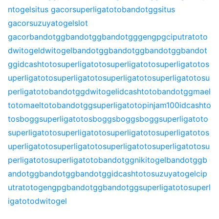
ntogel
situs gacor
superligatoto
bandotgg
situs
gacor
suzuyatogel
slot
gacor
bandotgg
bandotgg
bandotgg
gengpg
ciputratoto
dwitogel
dwitogel
bandotgg
bandotgg
bandotgg
bandot
gg
idcashtoto
superligatoto
superligatoto
superligatoto
s
uperligatoto
superligatoto
superligatoto
superligatoto
su
perligatoto
bandotgg
dwitogel
idcashtoto
bandotgg
mael
toto
maeltoto
bandotgg
superligatoto
pinjam100
idcashto
to
sbogg
superligatoto
sbogg
sbogg
sbogg
superligatoto
superligatoto
superligatoto
superligatoto
superligatoto
s
uperligatoto
superligatoto
superligatoto
superligatoto
su
perligatoto
superligatoto
bandotgg
nikitogel
bandotgg
b
andotgg
bandotgg
bandotgg
idcashtoto
suzuyatogel
cip
utratoto
gengpg
bandotgg
bandotgg
superligatoto
superl
igatoto
dwitogel