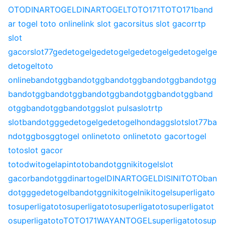
OTO
DINARTOGEL
DINARTOGEL
TOTO171
TOTO171
band
ar togel toto online
link slot gacor
situs slot gacor
rtp
slot
gacor
slot77
gedetogel
gedetogel
gedetogel
gedetogel
ge
detogel
toto
online
bandotgg
bandotgg
bandotgg
bandotgg
bandotgg
bandotgg
bandotgg
bandotgg
bandotgg
bandotgg
band
otgg
bandotgg
bandotgg
slot pulsa
slot
rtp
slot
bandotgg
gedetogel
gedetogel
hondagg
slot
slot77
ba
ndotgg
bosgg
togel online
toto online
toto gacor
togel
toto
slot gacor
toto
dwitogel
apintoto
bandotgg
nikitogel
slot
gacor
bandotgg
dinartogel
DINARTOGEL
DISINITOTO
ban
dotgg
gedetogel
bandotgg
nikitogel
nikitogel
superligato
to
superligatoto
superligatoto
superligatoto
superligatot
o
superligatoto
TOTO171
WAYANTOGEL
superligatoto
sup