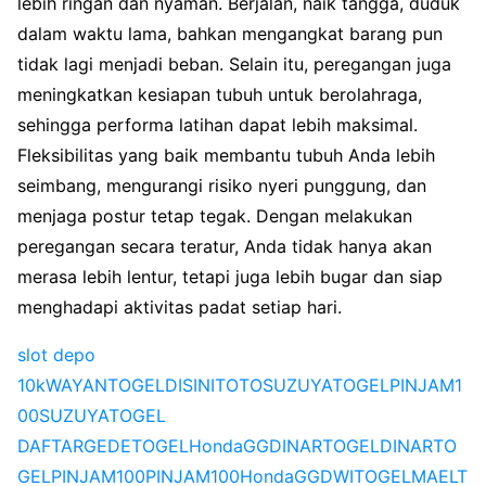
lebih ringan dan nyaman. Berjalan, naik tangga, duduk
dalam waktu lama, bahkan mengangkat barang pun
tidak lagi menjadi beban. Selain itu, peregangan juga
meningkatkan kesiapan tubuh untuk berolahraga,
sehingga performa latihan dapat lebih maksimal.
Fleksibilitas yang baik membantu tubuh Anda lebih
seimbang, mengurangi risiko nyeri punggung, dan
menjaga postur tetap tegak. Dengan melakukan
peregangan secara teratur, Anda tidak hanya akan
merasa lebih lentur, tetapi juga lebih bugar dan siap
menghadapi aktivitas padat setiap hari.
slot depo
10k
WAYANTOGEL
DISINITOTO
SUZUYATOGEL
PINJAM1
00
SUZUYATOGEL
DAFTAR
GEDETOGEL
HondaGG
DINARTOGEL
DINARTO
GEL
PINJAM100
PINJAM100
HondaGG
DWITOGEL
MAELT