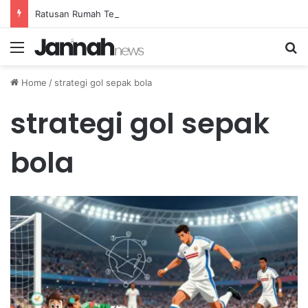
Ratusan Rumah Terluka Akibat Gempa, Tanggap Darurat Resmi Ditetapkan
Menu
Se
Home
/
strategi gol sepak bola
strategi gol sepak
bola